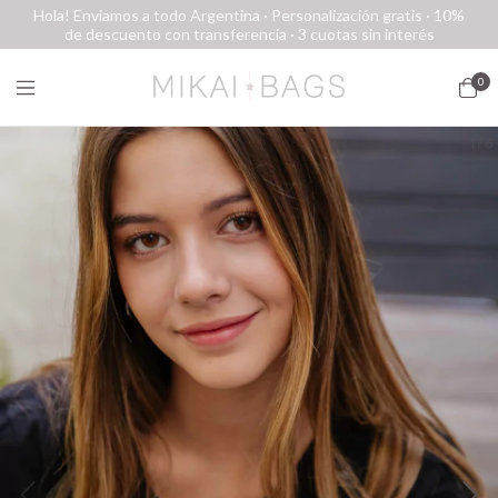
Hola! Enviamos a todo Argentina · Personalización gratis · 10%
de descuento con transferencia · 3 cuotas sin interés
0
1
/
6