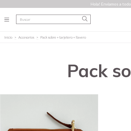
Hola! Enviamos a todo 
Inicio
>
Accesorios
>
Pack sobre + tarjetero + llavero
Pack so