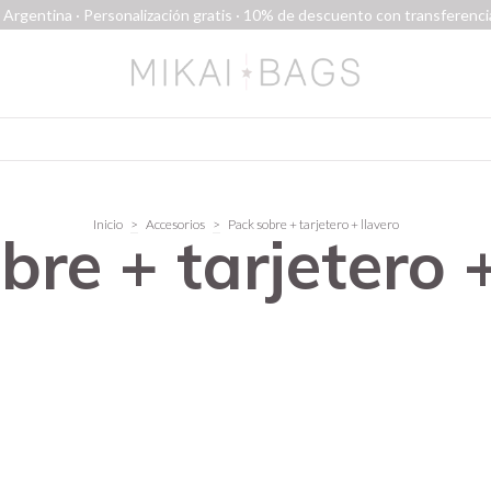
Argentina · Personalización gratis · 10% de descuento con transferencia
Inicio
>
Accesorios
>
Pack sobre + tarjetero + llavero
bre + tarjetero +