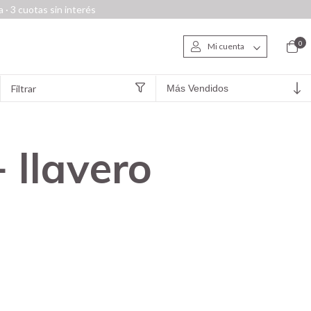
 · 3 cuotas sin interés
0
Mi cuenta
Filtrar
 llavero