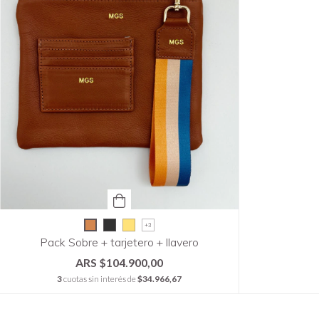
+3
Pack Sobre + tarjetero + llavero
$104.900,00
3
cuotas sin interés de
$34.966,67