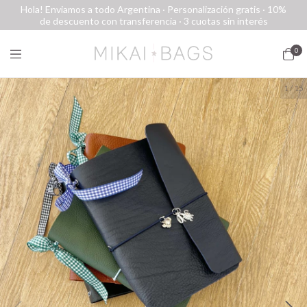
Hola! Enviamos a todo Argentina · Personalización gratis · 10%
de descuento con transferencia · 3 cuotas sin interés
0
1
/
15