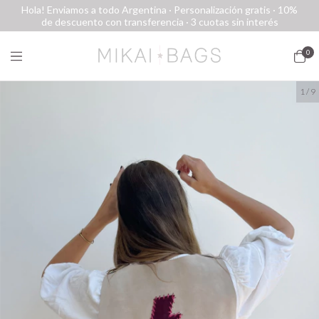
Hola! Enviamos a todo Argentina · Personalización gratis · 10%
de descuento con transferencia · 3 cuotas sin interés
0
1
/
9